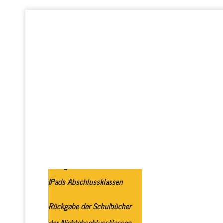
Startseite
Realschule plus
GTS
Profi
Rückgabe der Schulbücher /
IPads Abschlussklassen
Rückgabe der Schulbücher
der Nichtabschlussklassen