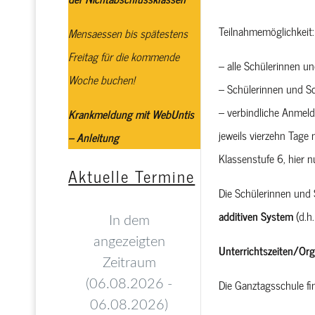
Teilnahmemöglichkeit:
Mensaessen bis spätestens
Freitag für die kommende
– alle Schülerinnen u
Woche buchen!
– Schülerinnen und Sc
– verbindliche Anmeld
Krankmeldung mit WebUntis
jeweils vierzehn Tage
– Anleitung
Klassenstufe 6, hier n
Aktuelle Termine
Die Schülerinnen und 
additiven System
(d.h
Unterrichtszeiten/Org
Die Ganztagsschule f