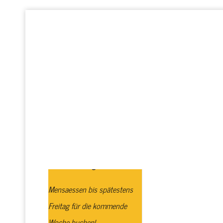
Startseite
Realschule plus
GTS
Profi
Schulbuchausgabe
Mensaessen bis spätestens
Freitag für die kommende
Woche buchen!