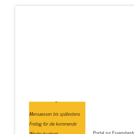
Startseite
Realschule plus
GTS
Profi
Schulbuchausgabe
Mensaessen bis spätestens
Freitag für die kommende
Portal zur Essensbest
Woche buchen!