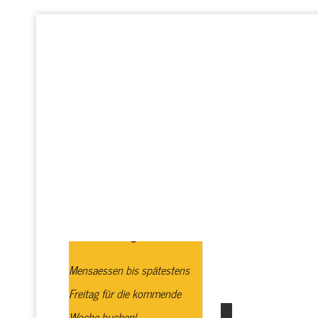
Startseite
Realschule plus
GTS
Profi
Schulbuchausgabe
Mensaessen bis spätestens
Freitag für die kommende
Woche buchen!