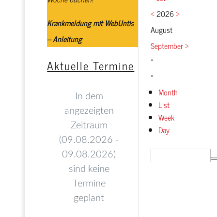
<
2026
>
Krankmeldung mit WebUntis
August
– Anleitung
September
>
«
Aktuelle Termine
»
Month
List
Week
Day