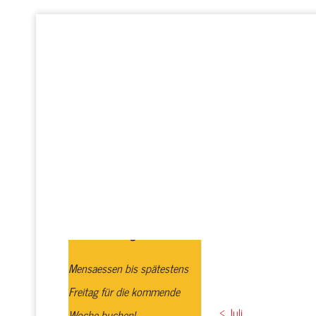
Startseite
Realschule plus
GTS
Profi
Schulbuchausgabe
Mensaessen bis spätestens
Freitag für die kommende
<
Juli
Woche buchen!