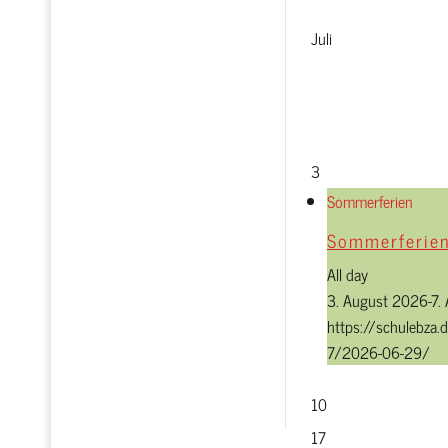
Juli
3
Sommerferien
Sommerferie
All day
3. August 2026-7.
https://schulebza.
7/2026-06-29/
zum Terminkalender
10
17