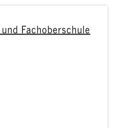
s und Fachoberschule
ht
Services
GOS