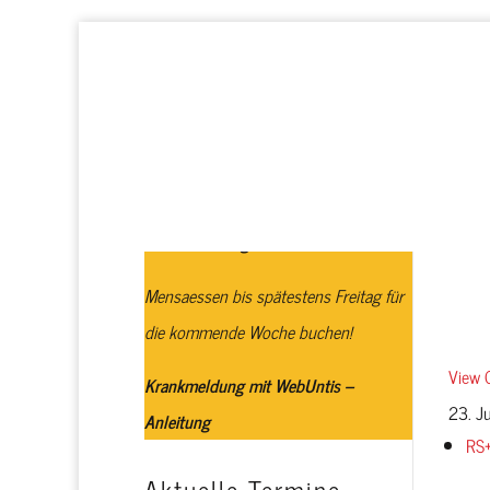
Startseite
Realschule plus
Schulbuchausgabe
Mensaessen bis spätestens Freitag für
die kommende Woche buchen!
View 
Krankmeldung mit WebUntis –
23. J
Anleitung
RS
Aktuelle Termine