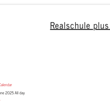
Realschule plu
GTS
Profil
Eltern
Fachoberschule
Unterric
Calendar
une 2025 All day
+