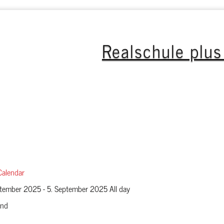
Realschule plu
GTS
Profil
Eltern
Fachoberschule
Unterric
Calendar
ptember 2025 - 5. September 2025 All day
and