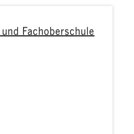
s und Fachoberschule
ht
Services
GOS