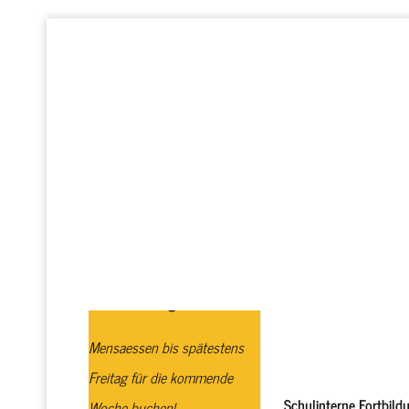
Startseite
Realschule plus
GTS
Profi
Schulbuchausgabe
Mensaessen bis spätestens
Freitag für die kommende
Schulinterne Fortbild
Woche buchen!