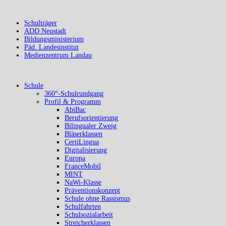
Schulträger
ADD Neustadt
Bildungsministerium
Päd. Landesinstitut
Medienzentrum Landau
Schule
360°-Schulrundgang
Profil & Programm
AbiBac
Berufsorientierung
Bilingualer Zweig
Bläserklassen
CertiLingua
Digitalisierung
Europa
FranceMobil
MINT
NaWi-Klasse
Präventionskonzept
Schule ohne Rassismus
Schulfahrten
Schulsozialarbeit
Streicherklassen