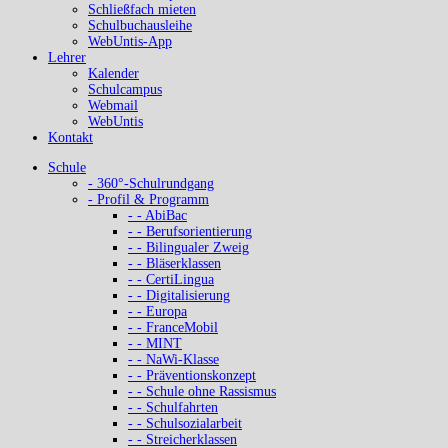
Schließfach mieten
Schulbuchausleihe
WebUntis-App
Lehrer
Kalender
Schulcampus
Webmail
WebUntis
Kontakt
Schule
- 360°-Schulrundgang
- Profil & Programm
- - AbiBac
- - Berufsorientierung
- - Bilingualer Zweig
- - Bläserklassen
- - CertiLingua
- - Digitalisierung
- - Europa
- - FranceMobil
- - MINT
- - NaWi-Klasse
- - Präventionskonzept
- - Schule ohne Rassismus
- - Schulfahrten
- - Schulsozialarbeit
- - Streicherklassen