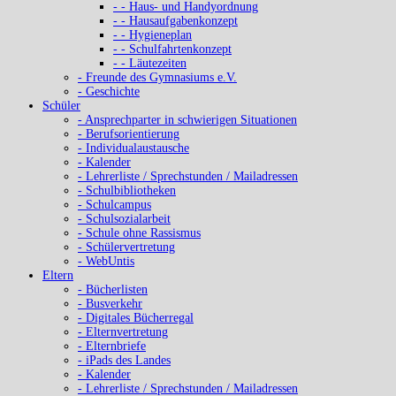
- - Haus- und Handyordnung
- - Hausaufgabenkonzept
- - Hygieneplan
- - Schulfahrtenkonzept
- - Läutezeiten
- Freunde des Gymnasiums e.V.
- Geschichte
Schüler
- Ansprechparter in schwierigen Situationen
- Berufsorientierung
- Individualaustausche
- Kalender
- Lehrerliste / Sprechstunden / Mailadressen
- Schulbibliotheken
- Schulcampus
- Schulsozialarbeit
- Schule ohne Rassismus
- Schülervertretung
- WebUntis
Eltern
- Bücherlisten
- Busverkehr
- Digitales Bücherregal
- Elternvertretung
- Elternbriefe
- iPads des Landes
- Kalender
- Lehrerliste / Sprechstunden / Mailadressen