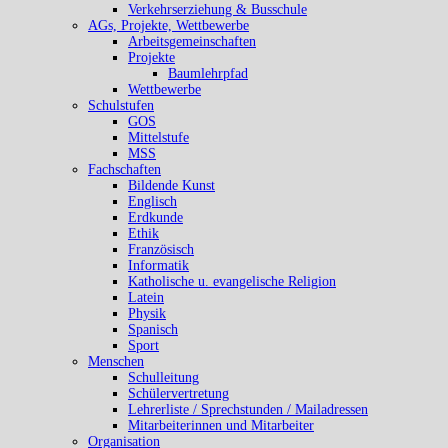
Verkehrserziehung & Busschule
AGs, Projekte, Wettbewerbe
Arbeitsgemeinschaften
Projekte
Baumlehrpfad
Wettbewerbe
Schulstufen
GOS
Mittelstufe
MSS
Fachschaften
Bildende Kunst
Englisch
Erdkunde
Ethik
Französisch
Informatik
Katholische u. evangelische Religion
Latein
Physik
Spanisch
Sport
Menschen
Schulleitung
Schülervertretung
Lehrerliste / Sprechstunden / Mailadressen
Mitarbeiterinnen und Mitarbeiter
Organisation