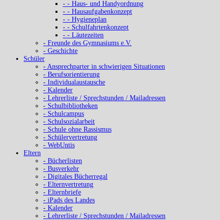
- - Haus- und Handyordnung
- - Hausaufgabenkonzept
- - Hygieneplan
- - Schulfahrtenkonzept
- - Läutezeiten
- Freunde des Gymnasiums e.V.
- Geschichte
Schüler
- Ansprechparter in schwierigen Situationen
- Berufsorientierung
- Individualaustausche
- Kalender
- Lehrerliste / Sprechstunden / Mailadressen
- Schulbibliotheken
- Schulcampus
- Schulsozialarbeit
- Schule ohne Rassismus
- Schülervertretung
- WebUntis
Eltern
- Bücherlisten
- Busverkehr
- Digitales Bücherregal
- Elternvertretung
- Elternbriefe
- iPads des Landes
- Kalender
- Lehrerliste / Sprechstunden / Mailadressen