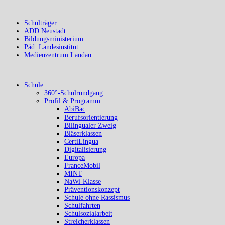
Schulträger
ADD Neustadt
Bildungsministerium
Päd. Landesinstitut
Medienzentrum Landau
Schule
360°-Schulrundgang
Profil & Programm
AbiBac
Berufsorientierung
Bilingualer Zweig
Bläserklassen
CertiLingua
Digitalisierung
Europa
FranceMobil
MINT
NaWi-Klasse
Präventionskonzept
Schule ohne Rassismus
Schulfahrten
Schulsozialarbeit
Streicherklassen