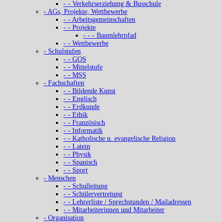
- - Verkehrserziehung & Busschule
- AGs, Projekte, Wettbewerbe
- - Arbeitsgemeinschaften
- - Projekte
- - - Baumlehrpfad
- - Wettbewerbe
- Schulstufen
- - GOS
- - Mittelstufe
- - MSS
- Fachschaften
- - Bildende Kunst
- - Englisch
- - Erdkunde
- - Ethik
- - Französisch
- - Informatik
- - Katholische u. evangelische Religion
- - Latein
- - Physik
- - Spanisch
- - Sport
- Menschen
- - Schulleitung
- - Schülervertretung
- - Lehrerliste / Sprechstunden / Mailadressen
- - Mitarbeiterinnen und Mitarbeiter
- Organisation