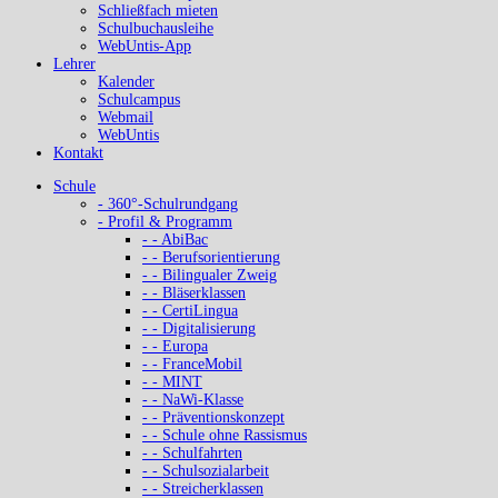
Schließfach mieten
Schulbuchausleihe
WebUntis-App
Lehrer
Kalender
Schulcampus
Webmail
WebUntis
Kontakt
Schule
- 360°-Schulrundgang
- Profil & Programm
- - AbiBac
- - Berufsorientierung
- - Bilingualer Zweig
- - Bläserklassen
- - CertiLingua
- - Digitalisierung
- - Europa
- - FranceMobil
- - MINT
- - NaWi-Klasse
- - Präventionskonzept
- - Schule ohne Rassismus
- - Schulfahrten
- - Schulsozialarbeit
- - Streicherklassen