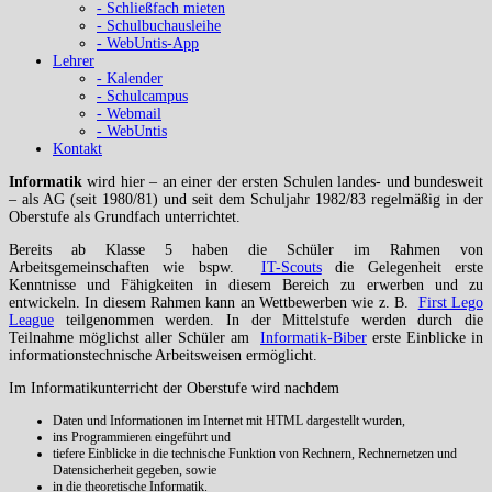
- Schließfach mieten
- Schulbuchausleihe
- WebUntis-App
Lehrer
- Kalender
- Schulcampus
- Webmail
- WebUntis
Kontakt
Informatik
wird hier – an einer der ersten Schulen landes- und bundesweit
– als AG (seit 1980/81) und seit dem Schuljahr 1982/83 regelmäßig in der
Oberstufe als Grundfach unterrichtet.
Bereits ab Klasse 5 haben die Schüler im Rahmen von
Arbeitsgemeinschaften wie bspw.
IT-Scouts
die Gelegenheit erste
Kenntnisse und Fähigkeiten in diesem Bereich zu erwerben und zu
entwickeln. In diesem Rahmen kann an Wettbewerben wie z. B.
First Lego
League
teilgenommen werden. In der Mittelstufe werden durch die
Teilnahme möglichst aller Schüler am
Informatik-Biber
erste Einblicke in
informationstechnische Arbeitsweisen ermöglicht.
Im Informatikunterricht der Oberstufe wird nachdem
Daten und Informationen im Internet mit HTML dargestellt wurden,
ins Programmieren eingeführt und
tiefere Einblicke in die technische Funktion von Rechnern, Rechnernetzen und
Datensicherheit gegeben, sowie
in die theoretische Informatik.