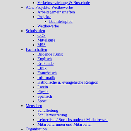
Verkehrserziehung & Busschule
AGs, Projekte, Wettbewerbe
Arbeitsgemeinschaften
Projekte
Baumlehrpfad
Wettbewerbe
Schulstufen
GOS
Mittelstufe
MSS
Fachschaften
Bildende Kunst
Englisch
Erdkunde
Ethik
Französisch
Informatik
Katholische u. evangelische Religion
Latein
Physik
Spanisch
Sport
Menschen
Schulleitung
Schülervertretung
Lehrerliste / Sprechstunden / Mailadressen
Mitarbeiterinnen und Mitarbeiter
Organisation