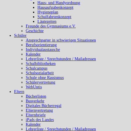
Haus- und Handyordnung
Hausaufgabenkonzept
Hygieneplan
Schulfahrtenkonzept
Läutezeiten
Freunde des Gymnasiums e.V.
Geschichte
Schüler
Ansprechparter in schwierigen Situationen
Berufsorientierung
Individualaustausche
Kalender
Lehrerliste / Sprechstunden / Mailadressen
Schulbibliotheken
Schulcampus
Schulsozialarbeit
Schule ohne Rassismus
Schülervertretung
WebUntis
Eltern
Bücherlisten
Busverkehr
Digitales Bücherregal
Elternvertretung
Elternbriefe
iPads des Landes
Kalender
Lehrerliste / Sprechstunden / Mailadressen