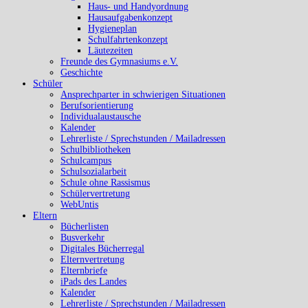
Haus- und Handyordnung
Hausaufgabenkonzept
Hygieneplan
Schulfahrtenkonzept
Läutezeiten
Freunde des Gymnasiums e.V.
Geschichte
Schüler
Ansprechparter in schwierigen Situationen
Berufsorientierung
Individualaustausche
Kalender
Lehrerliste / Sprechstunden / Mailadressen
Schulbibliotheken
Schulcampus
Schulsozialarbeit
Schule ohne Rassismus
Schülervertretung
WebUntis
Eltern
Bücherlisten
Busverkehr
Digitales Bücherregal
Elternvertretung
Elternbriefe
iPads des Landes
Kalender
Lehrerliste / Sprechstunden / Mailadressen