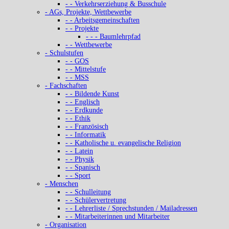
- - Verkehrserziehung & Busschule
- AGs, Projekte, Wettbewerbe
- - Arbeitsgemeinschaften
- - Projekte
- - - Baumlehrpfad
- - Wettbewerbe
- Schulstufen
- - GOS
- - Mittelstufe
- - MSS
- Fachschaften
- - Bildende Kunst
- - Englisch
- - Erdkunde
- - Ethik
- - Französisch
- - Informatik
- - Katholische u. evangelische Religion
- - Latein
- - Physik
- - Spanisch
- - Sport
- Menschen
- - Schulleitung
- - Schülervertretung
- - Lehrerliste / Sprechstunden / Mailadressen
- - Mitarbeiterinnen und Mitarbeiter
- Organisation