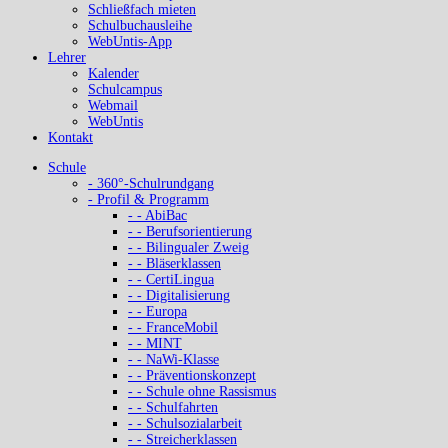
Schließfach mieten
Schulbuchausleihe
WebUntis-App
Lehrer
Kalender
Schulcampus
Webmail
WebUntis
Kontakt
Schule
- 360°-Schulrundgang
- Profil & Programm
- - AbiBac
- - Berufsorientierung
- - Bilingualer Zweig
- - Bläserklassen
- - CertiLingua
- - Digitalisierung
- - Europa
- - FranceMobil
- - MINT
- - NaWi-Klasse
- - Präventionskonzept
- - Schule ohne Rassismus
- - Schulfahrten
- - Schulsozialarbeit
- - Streicherklassen