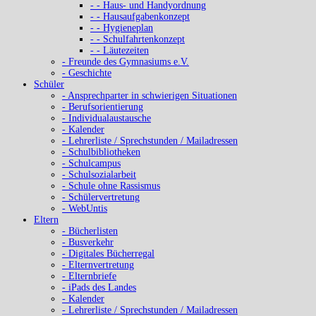
- - Haus- und Handyordnung
- - Hausaufgabenkonzept
- - Hygieneplan
- - Schulfahrtenkonzept
- - Läutezeiten
- Freunde des Gymnasiums e.V.
- Geschichte
Schüler
- Ansprechparter in schwierigen Situationen
- Berufsorientierung
- Individualaustausche
- Kalender
- Lehrerliste / Sprechstunden / Mailadressen
- Schulbibliotheken
- Schulcampus
- Schulsozialarbeit
- Schule ohne Rassismus
- Schülervertretung
- WebUntis
Eltern
- Bücherlisten
- Busverkehr
- Digitales Bücherregal
- Elternvertretung
- Elternbriefe
- iPads des Landes
- Kalender
- Lehrerliste / Sprechstunden / Mailadressen