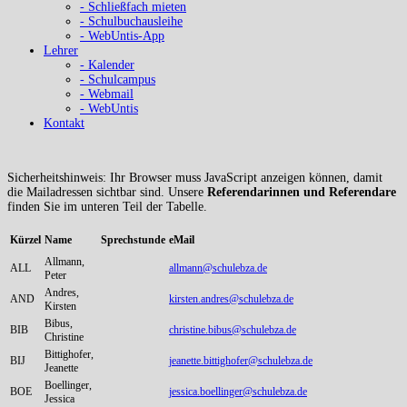
- Schließfach mieten
- Schulbuchausleihe
- WebUntis-App
Lehrer
- Kalender
- Schulcampus
- Webmail
- WebUntis
Kontakt
Sicherheitshinweis: Ihr Browser muss JavaScript anzeigen können, damit
die Mailadressen sichtbar sind. Unsere
Referendarinnen und Referendare
finden Sie im unteren Teil der Tabelle.
Kürzel
Name
Sprechstunde
eMail
Allmann,
ALL
allmann@schulebza.de
Peter
Andres,
AND
kirsten.andres@schulebza.de
Kirsten
Bibus,
BIB
christine.bibus@schulebza.de
Christine
Bittighofer,
BIJ
jeanette.bittighofer@schulebza.de
Jeanette
Boellinger,
BOE
jessica.boellinger@schulebza.de
Jessica