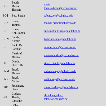
Bosch,
maria-
BOS
Maria-
theresia.bosch@schulebza.de
Theresia
BOT
Bott, Sabine
sabine.bott@schulebza.de
Braun,
BRA
thomas.braun@schulebza.de
Thomas
Briem,
BRI
ann-sophie.briem@schulebza.de
Ann-Sophie
Bunde,
BUN
kathrin.bunde@schulebza.de
Kathrin
Buck, Dr.
BU
caroline.buck@schulebza.de
Caroline
Cherfouf,
CHE
marina.cherfouf@schulebza.de
Marina
Ditsch,
DIS
steven.ditsch@schulebza.de
Steven Dr.
Engel,
ENM
melanie.engel@schulebza.de
Melanie
Engel,
ENN
nadine.engel@schulebza.de
Nadine
Freidinger,
FRD
diana.freidinger@schulebza.de
Diana
Guckert-
christine.guckert-
GU
Thiede,
thiede@schulebza.de
Christine
Güler,