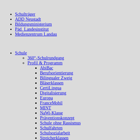
Schulträger
ADD Neustadt
Bildungsministerium
Päd. Landesinstitut
Medienzentrum Landau
Schule
360°-Schulrundgang
Profil & Programm
AbiBac
Berufsorientierung
Bilingualer Zweig
Bläserklassen
CertiLingua
Digitalisierung
Europa
FranceMobil
MINT
NaWi-Klasse
Präventionskonzept
Schule ohne Rassismus
Schulfahrten
Schulsozialarbeit
Streicherklassen