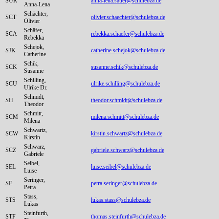
SUR
anna-lena.sauer@schulebza.de
Anna-Lena
Schächter,
SCT
olivier.schaechter@schulebza.de
Olivier
Schäfer,
SCA
rebekka.schaefer@schulebza.de
Rebekka
Schejok,
SJK
catherine.schejok@schulebza.de
Catherine
Schik,
SCK
susanne.schik@schulebza.de
Susanne
Schilling,
SCU
ulrike.schilling@schulebza.de
Ulrike Dr.
Schmidt,
SH
theodor.schmidt@schulebza.de
Theodor
Schmitt,
SCM
milena.schmitt@schulebza.de
Milena
Schwartz,
SCW
kirstin.schwartz@schulebza.de
Kirstin
Schwarz,
SCZ
gabriele.schwarz@schulebza.de
Gabriele
Seibel,
SEL
luise.seibel@schulebza.de
Luise
Seringer,
SE
petra.seringer@schulebza.de
Petra
Stass,
STS
lukas.stass@schulebza.de
Lukas
Steinfurth,
STF
thomas.steinfurth@schulebza.de