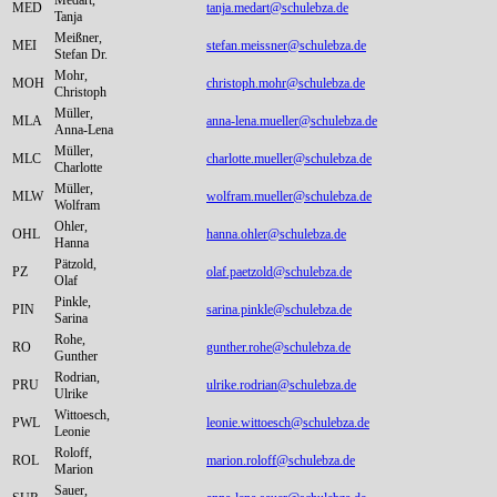
Medart,
MED
tanja.medart@schulebza.de
Tanja
Meißner,
MEI
stefan.meissner@schulebza.de
Stefan Dr.
Mohr,
MOH
christoph.mohr@schulebza.de
Christoph
Müller,
MLA
anna-lena.mueller@schulebza.de
Anna-Lena
Müller,
MLC
charlotte.mueller@schulebza.de
Charlotte
Müller,
MLW
wolfram.mueller@schulebza.de
Wolfram
Ohler,
OHL
hanna.ohler@schulebza.de
Hanna
Pätzold,
PZ
olaf.paetzold@schulebza.de
Olaf
Pinkle,
PIN
sarina.pinkle@schulebza.de
Sarina
Rohe,
RO
gunther.rohe@schulebza.de
Gunther
Rodrian,
PRU
ulrike.rodrian@schulebza.de
Ulrike
Wittoesch,
PWL
leonie.wittoesch@schulebza.de
Leonie
Roloff,
ROL
marion.roloff@schulebza.de
Marion
Sauer,