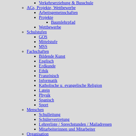
Verkehrserziehung & Busschule
AGs, Projekte, Wettbewerbe
Arbeitsgemeinschaften
Projekte
Baumlehrpfad
Wettbewerbe
Schulstufen
GOS
Mittelstufe
MSS
Fachschaften
Bildende Kunst
Englisch
Erdkunde
Ethik
Französisch
Informatik
Katholische u. evangelische Religion
Latein
Physik
Spanisch
Sport
Menschen
Schulleitung
Schülervertretung
Lehrerliste / Sprechstunden / Mailadressen
Mitarbeiterinnen und Mitarbeiter
Organisation