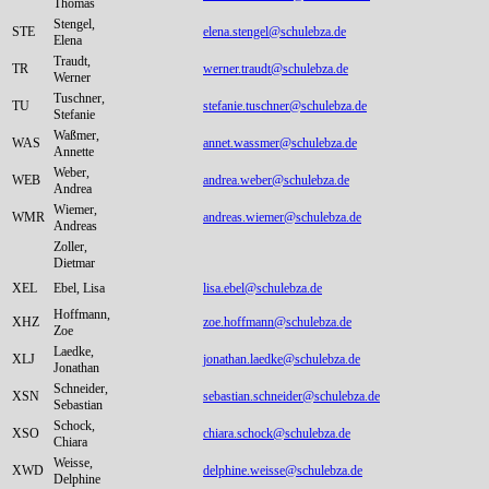
Thomas
Stengel,
STE
elena.stengel@schulebza.de
Elena
Traudt,
TR
werner.traudt@schulebza.de
Werner
Tuschner,
TU
stefanie.tuschner@schulebza.de
Stefanie
Waßmer,
WAS
annet.wassmer@schulebza.de
Annette
Weber,
WEB
andrea.weber@schulebza.de
Andrea
Wiemer,
WMR
andreas.wiemer@schulebza.de
Andreas
Zoller,
Dietmar
XEL
Ebel, Lisa
lisa.ebel@schulebza.de
Hoffmann,
XHZ
zoe.hoffmann@schulebza.de
Zoe
Laedke,
XLJ
jonathan.laedke@schulebza.de
Jonathan
Schneider,
XSN
sebastian.schneider@schulebza.de
Sebastian
Schock,
XSO
chiara.schock@schulebza.de
Chiara
Weisse,
XWD
delphine.weisse@schulebza.de
Delphine