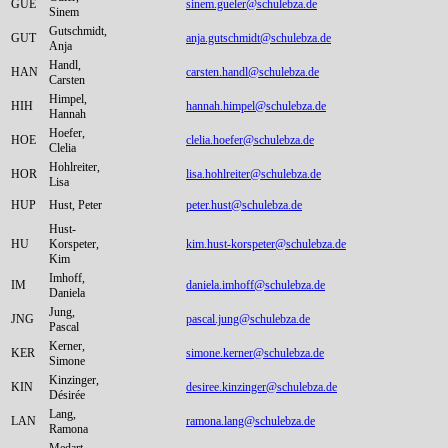
GUE
sinem.gueler@schulebza.de
Sinem
Gutschmidt,
GUT
anja.gutschmidt@schulebza.de
Anja
Handl,
HAN
carsten.handl@schulebza.de
Carsten
Himpel,
HIH
hannah.himpel@schulebza.de
Hannah
Hoefer,
HOE
clelia.hoefer@schulebza.de
Clelia
Hohlreiter,
HOR
lisa.hohlreiter@schulebza.de
Lisa
HUP
Hust, Peter
peter.hust@schulebza.de
Hust-
HU
Korspeter,
kim.hust-korspeter@schulebza.de
Kim
Imhoff,
IM
daniela.imhoff@schulebza.de
Daniela
Jung,
JNG
pascal.jung@schulebza.de
Pascal
Kerner,
KER
simone.kerner@schulebza.de
Simone
Kinzinger,
KIN
desiree.kinzinger@schulebza.de
Désirée
Lang,
LAN
ramona.lang@schulebza.de
Ramona