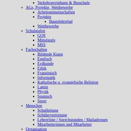
Verkehrserziehung & Busschule
AGs, Projekte, Wettbewerbe
Arbeitsgemeinschaften
Projekte
Baumlehrpfad
Wettbewerbe
Schulstufen
GOS
Mittelstufe
MSS
Fachschaften
Bildende Kunst
Englisch
Erdkunde
Ethik
Französisch
Informatik
Katholische u. evangelische Religion
Latein
Physik
Spanisch
Sport
Menschen
Schulleitung
Schülervertretung
Lehrerliste / Sprechstunden / Mailadressen
Mitarbeiterinnen und Mitarbeiter
Organisation