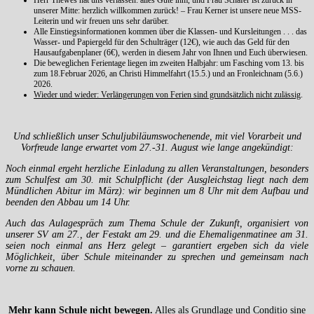
Herr Thewes hat uns verlassen: alles Gute ihm, und Frau Schäfer ist zurück in
unserer Mitte: herzlich willkommen zurück! – Frau Kerner ist unsere neue MSS-
Leiterin und wir freuen uns sehr darüber.
Alle Einstiegsinformationen kommen über die Klassen- und Kursleitungen . . . das
Wasser- und Papiergeld für den Schulträger (12€), wie auch das Geld für den
Hausaufgabenplaner (6€), werden in diesem Jahr von Ihnen und Euch überwiesen.
Die beweglichen Ferientage liegen im zweiten Halbjahr: um Fasching vom 13. bis
zum 18.Februar 2026, an Christi Himmelfahrt (15.5.) und an Fronleichnam (5.6.)
2026.
Wieder und wieder: Verlängerungen von Ferien sind grundsätzlich nicht zulässig
.
Und schließlich unser Schuljubiläumswochenende, mit viel Vorarbeit und
Vorfreude lange erwartet vom 27.-31. August wie lange angekündigt:
Noch einmal ergeht herzliche Einladung zu allen Veranstaltungen, besonders
zum Schulfest am 30. mit Schulpflicht (der Ausgleichstag liegt nach dem
Mündlichen Abitur im März): wir beginnen um 8 Uhr mit dem Aufbau und
beenden den Abbau um 14 Uhr.
Auch das Aulagespräch zum Thema Schule der Zukunft, organisiert von
unserer SV am 27., der Festakt am 29. und die Ehemaligenmatinee am 31.
seien noch einmal ans Herz gelegt – garantiert ergeben sich da viele
Möglichkeit, über Schule miteinander zu sprechen und gemeinsam nach
vorne zu schauen.
Mehr kann Schule nicht bewegen.
Alles als Grundlage und Conditio sine