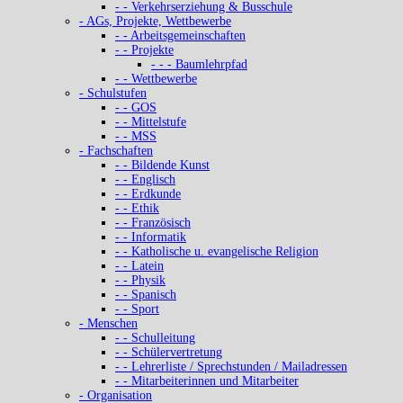
- - Verkehrserziehung & Busschule
- AGs, Projekte, Wettbewerbe
- - Arbeitsgemeinschaften
- - Projekte
- - - Baumlehrpfad
- - Wettbewerbe
- Schulstufen
- - GOS
- - Mittelstufe
- - MSS
- Fachschaften
- - Bildende Kunst
- - Englisch
- - Erdkunde
- - Ethik
- - Französisch
- - Informatik
- - Katholische u. evangelische Religion
- - Latein
- - Physik
- - Spanisch
- - Sport
- Menschen
- - Schulleitung
- - Schülervertretung
- - Lehrerliste / Sprechstunden / Mailadressen
- - Mitarbeiterinnen und Mitarbeiter
- Organisation