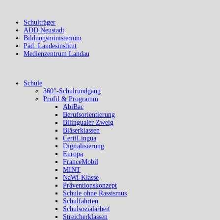
Schulträger
ADD Neustadt
Bildungsministerium
Päd. Landesinstitut
Medienzentrum Landau
Schule
360°-Schulrundgang
Profil & Programm
AbiBac
Berufsorientierung
Bilingualer Zweig
Bläserklassen
CertiLingua
Digitalisierung
Europa
FranceMobil
MINT
NaWi-Klasse
Präventionskonzept
Schule ohne Rassismus
Schulfahrten
Schulsozialarbeit
Streicherklassen