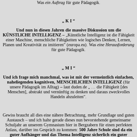
Was
ein Auftrag
für gute Pädagogik.
„ K I “
Und nun in diesen Jahren die massive Diskussion um die
KÜNSTLICHE INTELLIGENZ –
„Künstliche Intelligenz ist die Fähigkeit
einer Maschine, menschliche Fähigkeiten wie logisches Denken, Lernen,
Planen und Kreativität zu imitieren“ (europa.eu). Was
eine Herausforderung
für gute Pädagogik.
„ M I “
Und ich frage mich manchmal, was ist mit der vermeintlich einfachen,
naheliegenden kognitiven, MENSCHLICHEN INTELLIGENZ
(für
unsere Pädagogik im Alltag)
–
laut duden.de „ … die Fähigkeit [des
Menschen], abstrakt und vernünftig zu denken und daraus zweckvolles
Handeln abzuleiten“.
Gewiss braucht all dies eine nähere Betrachtung, mehr Grundlage und guten
Austausch – und ich halte gerade dieses nun bevorstehende gemeinsame
Schuljahr an unserem Gymnasium hier in Bergzabern für einen perfekten
Anlass, darüber ins Gespräch zu kommen:
500 Jahre Schule sind da ein
guter Aufhänger und das Thema Intelligenz sicherlich ein guter