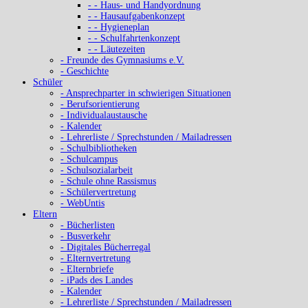
- - Haus- und Handyordnung
- - Hausaufgabenkonzept
- - Hygieneplan
- - Schulfahrtenkonzept
- - Läutezeiten
- Freunde des Gymnasiums e.V.
- Geschichte
Schüler
- Ansprechparter in schwierigen Situationen
- Berufsorientierung
- Individualaustausche
- Kalender
- Lehrerliste / Sprechstunden / Mailadressen
- Schulbibliotheken
- Schulcampus
- Schulsozialarbeit
- Schule ohne Rassismus
- Schülervertretung
- WebUntis
Eltern
- Bücherlisten
- Busverkehr
- Digitales Bücherregal
- Elternvertretung
- Elternbriefe
- iPads des Landes
- Kalender
- Lehrerliste / Sprechstunden / Mailadressen