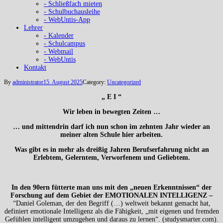
- Schließfach mieten
- Schulbuchausleihe
- WebUntis-App
Lehrer
- Kalender
- Schulcampus
- Webmail
- WebUntis
Kontakt
By
administrator
15. August 2025
Category:
Uncategorized
„ E I “
Wir leben in bewegten Zeiten …
… und mittendrin darf ich nun schon im zehnten Jahr wieder an
meiner alten Schule hier arbeiten.
Was gibt es in mehr als dreißig Jahren Berufserfahrung nicht an
Erlebtem, Gelerntem, Verworfenem und Geliebtem.
In den 90ern fütterte man uns mit den „neuen Erkenntnissen“ der
Forschung auf dem Gebiet der EMOTIONALEN INTELLIGENZ –
“Daniel Goleman, der den Begriff (…) weltweit bekannt gemacht hat,
definiert emotionale Intelligenz als die Fähigkeit, „mit eigenen und fremden
Gefühlen intelligent umzugehen und daraus zu lernen“. (studysmarter.com).