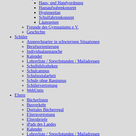
Haus- und Handyordnung
Hausaufgabenkonzept
Hygieneplan
Schulfahrtenkonzept
Läutezeiten
Freunde des Gymnasiums e.V.
Geschichte
Schüler
Ansprechparter in schwierigen Situationen
Berufsorientierung
Individualaustausche
Kalender
Lehrerliste / Sprechstunden / Mailadressen
Schulbibliotheken
Schulcampus
Schulsozialarbeit
Schule ohne Rassismus
Schülervertretung
WebUntis
Eltern
Bücherlisten
Busverkehr
Digitales Bücherregal
Elternvertretung
Elternbriefe
iPads des Landes
Kalender
Lehrerliste / Sprechstunden / Mailadressen