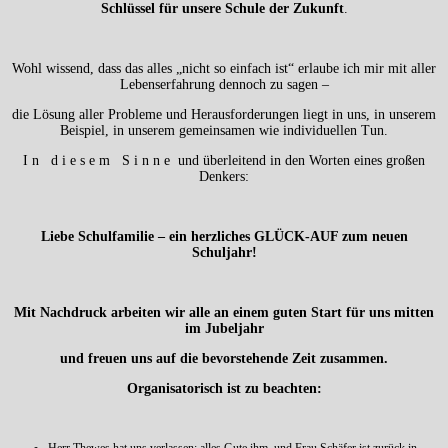
Schlüssel für unsere Schule der Zukunft
.
Wohl wissend, dass das alles „nicht so einfach ist“ erlaube ich mir mit aller
Lebenserfahrung dennoch zu sagen –
die Lösung aller Probleme und Herausforderungen liegt in uns, in unserem
Beispiel, in unserem gemeinsamen wie individuellen Tun.
I n d i e s e m S i n n e und überleitend in den Worten eines großen
Denkers:
Liebe Schulfamilie – ein herzliches GLÜCK-AUF zum neuen
Schuljahr!
Mit Nachdruck arbeiten wir alle an einem guten Start für uns mitten
im Jubeljahr
und freuen uns auf die bevorstehende Zeit zusammen.
Organisatorisch ist zu beachten: