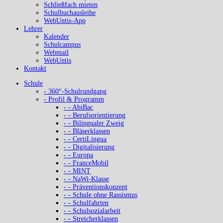
Schließfach mieten
Schulbuchausleihe
WebUntis-App
Lehrer
Kalender
Schulcampus
Webmail
WebUntis
Kontakt
Schule
- 360°-Schulrundgang
- Profil & Programm
- - AbiBac
- - Berufsorientierung
- - Bilingualer Zweig
- - Bläserklassen
- - CertiLingua
- - Digitalisierung
- - Europa
- - FranceMobil
- - MINT
- - NaWi-Klasse
- - Präventionskonzept
- - Schule ohne Rassismus
- - Schulfahrten
- - Schulsozialarbeit
- - Streicherklassen