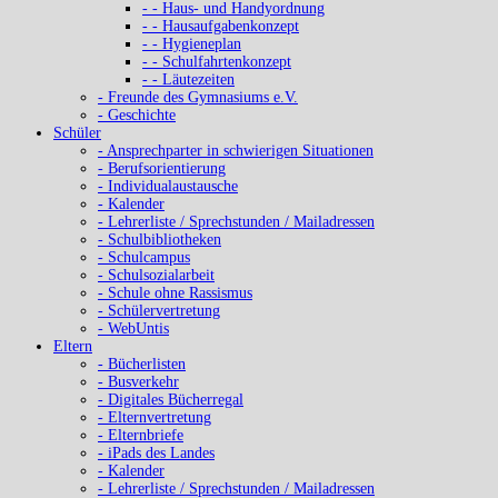
- - Haus- und Handyordnung
- - Hausaufgabenkonzept
- - Hygieneplan
- - Schulfahrtenkonzept
- - Läutezeiten
- Freunde des Gymnasiums e.V.
- Geschichte
Schüler
- Ansprechparter in schwierigen Situationen
- Berufsorientierung
- Individualaustausche
- Kalender
- Lehrerliste / Sprechstunden / Mailadressen
- Schulbibliotheken
- Schulcampus
- Schulsozialarbeit
- Schule ohne Rassismus
- Schülervertretung
- WebUntis
Eltern
- Bücherlisten
- Busverkehr
- Digitales Bücherregal
- Elternvertretung
- Elternbriefe
- iPads des Landes
- Kalender
- Lehrerliste / Sprechstunden / Mailadressen