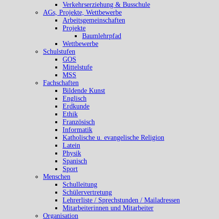
Verkehrserziehung & Busschule
AGs, Projekte, Wettbewerbe
Arbeitsgemeinschaften
Projekte
Baumlehrpfad
Wettbewerbe
Schulstufen
GOS
Mittelstufe
MSS
Fachschaften
Bildende Kunst
Englisch
Erdkunde
Ethik
Französisch
Informatik
Katholische u. evangelische Religion
Latein
Physik
Spanisch
Sport
Menschen
Schulleitung
Schülervertretung
Lehrerliste / Sprechstunden / Mailadressen
Mitarbeiterinnen und Mitarbeiter
Organisation