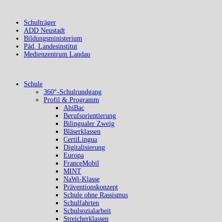
Schulträger
ADD Neustadt
Bildungsministerium
Päd. Landesinstitut
Medienzentrum Landau
Schule
360°-Schulrundgang
Profil & Programm
AbiBac
Berufsorientierung
Bilingualer Zweig
Bläserklassen
CertiLingua
Digitalisierung
Europa
FranceMobil
MINT
NaWi-Klasse
Präventionskonzept
Schule ohne Rassismus
Schulfahrten
Schulsozialarbeit
Streicherklassen