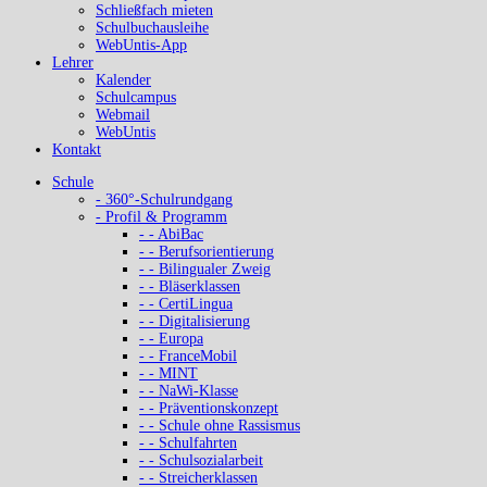
Schließfach mieten
Schulbuchausleihe
WebUntis-App
Lehrer
Kalender
Schulcampus
Webmail
WebUntis
Kontakt
Schule
- 360°-Schulrundgang
- Profil & Programm
- - AbiBac
- - Berufsorientierung
- - Bilingualer Zweig
- - Bläserklassen
- - CertiLingua
- - Digitalisierung
- - Europa
- - FranceMobil
- - MINT
- - NaWi-Klasse
- - Präventionskonzept
- - Schule ohne Rassismus
- - Schulfahrten
- - Schulsozialarbeit
- - Streicherklassen