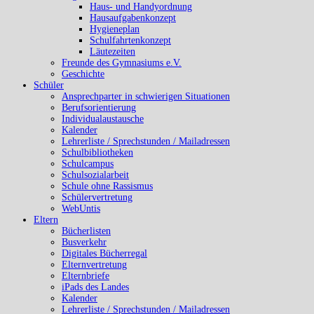
Haus- und Handyordnung
Hausaufgabenkonzept
Hygieneplan
Schulfahrtenkonzept
Läutezeiten
Freunde des Gymnasiums e.V.
Geschichte
Schüler
Ansprechparter in schwierigen Situationen
Berufsorientierung
Individualaustausche
Kalender
Lehrerliste / Sprechstunden / Mailadressen
Schulbibliotheken
Schulcampus
Schulsozialarbeit
Schule ohne Rassismus
Schülervertretung
WebUntis
Eltern
Bücherlisten
Busverkehr
Digitales Bücherregal
Elternvertretung
Elternbriefe
iPads des Landes
Kalender
Lehrerliste / Sprechstunden / Mailadressen