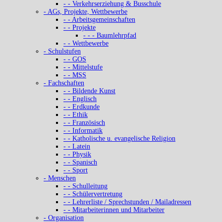
- - Verkehrserziehung & Busschule
- AGs, Projekte, Wettbewerbe
- - Arbeitsgemeinschaften
- - Projekte
- - - Baumlehrpfad
- - Wettbewerbe
- Schulstufen
- - GOS
- - Mittelstufe
- - MSS
- Fachschaften
- - Bildende Kunst
- - Englisch
- - Erdkunde
- - Ethik
- - Französisch
- - Informatik
- - Katholische u. evangelische Religion
- - Latein
- - Physik
- - Spanisch
- - Sport
- Menschen
- - Schulleitung
- - Schülervertretung
- - Lehrerliste / Sprechstunden / Mailadressen
- - Mitarbeiterinnen und Mitarbeiter
- Organisation