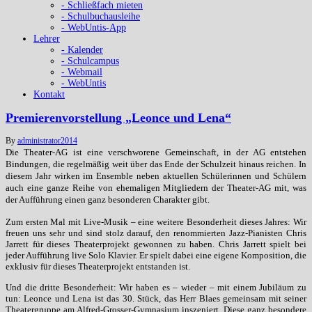
- Schließfach mieten
- Schulbuchausleihe
- WebUntis-App
Lehrer
- Kalender
- Schulcampus
- Webmail
- WebUntis
Kontakt
Premierenvorstellung „Leonce und Lena“
By
administrator
2014
Die Theater-AG ist eine verschworene Gemeinschaft, in der AG entstehen
Bindungen, die regelmäßig weit über das Ende der Schulzeit hinaus reichen. In
diesem Jahr wirken im Ensemble neben aktuellen Schülerinnen und Schülern
auch eine ganze Reihe von ehemaligen Mitgliedern der Theater-AG mit, was
der Aufführung einen ganz besonderen Charakter gibt.
Zum ersten Mal mit Live-Musik – eine weitere Besonderheit dieses Jahres: Wir
freuen uns sehr und sind stolz darauf, den renommierten Jazz-Pianisten Chris
Jarrett für dieses Theaterprojekt gewonnen zu haben. Chris Jarrett spielt bei
jeder Aufführung live Solo Klavier. Er spielt dabei eine eigene Komposition, die
exklusiv für dieses Theaterprojekt entstanden ist.
Und die dritte Besonderheit: Wir haben es – wieder – mit einem Jubiläum zu
tun: Leonce und Lena ist das 30. Stück, das Herr Blaes gemeinsam mit seiner
Theatergruppe am Alfred-Grosser-Gymnasium inszeniert. Diese ganz besondere