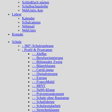
Schließfach mieten
Schulbuchausleihe
WebUntis-App
Lehrer
Kalender
Schulcampus
Webmail
WebUntis
Kontakt
Schule
- 360°-Schulrundgang
- Profil & Programm
- - AbiBac
- - Berufsorientierung
- - Bilingualer Zweig
- - Bläserklassen
- - CertiLingua
- - Digitalisierung
- - Europa
- - FranceMobil
- - MINT
- - NaWi-Klasse
- - Präventionskonzept
- - Schule ohne Rassismus
- - Schulfahrten
- - Schulsozialarbeit
- - Streicherklassen