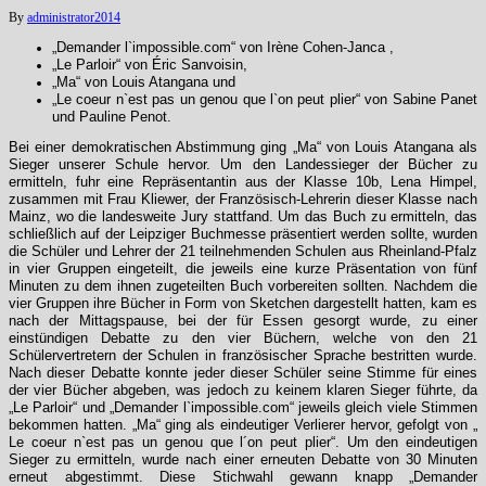
By
administrator
2014
„Demander l`impossible.com“ von Irène Cohen-Janca ,
„Le Parloir“ von Éric Sanvoisin,
„Ma“ von Louis Atangana und
„Le coeur n`est pas un genou que l`on peut plier“ von Sabine Panet
und Pauline Penot.
Bei einer demokratischen Abstimmung ging „Ma“ von Louis Atangana als
Sieger unserer Schule hervor. Um den Landessieger der Bücher zu
ermitteln, fuhr eine Repräsentantin aus der Klasse 10b, Lena Himpel,
zusammen mit Frau Kliewer, der Französisch-Lehrerin dieser Klasse nach
Mainz, wo die landesweite Jury stattfand. Um das Buch zu ermitteln, das
schließlich auf der Leipziger Buchmesse präsentiert werden sollte, wurden
die Schüler und Lehrer der 21 teilnehmenden Schulen aus Rheinland-Pfalz
in vier Gruppen eingeteilt, die jeweils eine kurze Präsentation von fünf
Minuten zu dem ihnen zugeteilten Buch vorbereiten sollten. Nachdem die
vier Gruppen ihre Bücher in Form von Sketchen dargestellt hatten, kam es
nach der Mittagspause, bei der für Essen gesorgt wurde, zu einer
einstündigen Debatte zu den vier Büchern, welche von den 21
Schülervertretern der Schulen in französischer Sprache bestritten wurde.
Nach dieser Debatte konnte jeder dieser Schüler seine Stimme für eines
der vier Bücher abgeben, was jedoch zu keinem klaren Sieger führte, da
„Le Parloir“ und „Demander l`impossible.com“ jeweils gleich viele Stimmen
bekommen hatten. „Ma“ ging als eindeutiger Verlierer hervor, gefolgt von „
Le coeur n`est pas un genou que l´on peut plier“. Um den eindeutigen
Sieger zu ermitteln, wurde nach einer erneuten Debatte von 30 Minuten
erneut abgestimmt. Diese Stichwahl gewann knapp „Demander