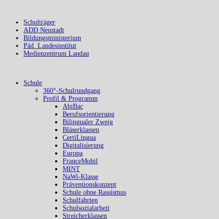
Schulträger
ADD Neustadt
Bildungsministerium
Päd. Landesinstitut
Medienzentrum Landau
Schule
360°-Schulrundgang
Profil & Programm
AbiBac
Berufsorientierung
Bilingualer Zweig
Bläserklassen
CertiLingua
Digitalisierung
Europa
FranceMobil
MINT
NaWi-Klasse
Präventionskonzept
Schule ohne Rassismus
Schulfahrten
Schulsozialarbeit
Streicherklassen