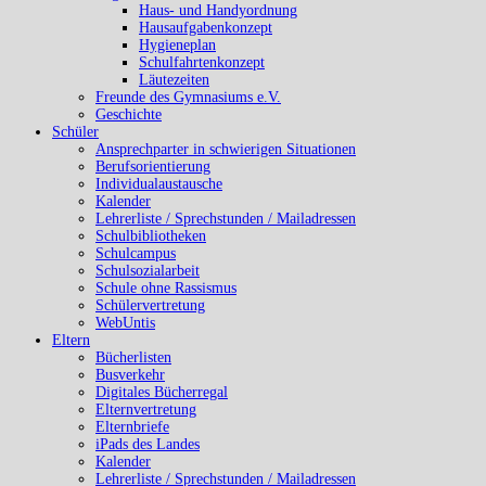
Haus- und Handyordnung
Hausaufgabenkonzept
Hygieneplan
Schulfahrtenkonzept
Läutezeiten
Freunde des Gymnasiums e.V.
Geschichte
Schüler
Ansprechparter in schwierigen Situationen
Berufsorientierung
Individualaustausche
Kalender
Lehrerliste / Sprechstunden / Mailadressen
Schulbibliotheken
Schulcampus
Schulsozialarbeit
Schule ohne Rassismus
Schülervertretung
WebUntis
Eltern
Bücherlisten
Busverkehr
Digitales Bücherregal
Elternvertretung
Elternbriefe
iPads des Landes
Kalender
Lehrerliste / Sprechstunden / Mailadressen