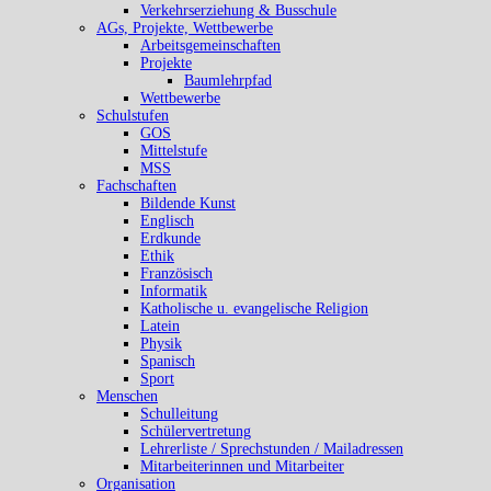
Verkehrserziehung & Busschule
AGs, Projekte, Wettbewerbe
Arbeitsgemeinschaften
Projekte
Baumlehrpfad
Wettbewerbe
Schulstufen
GOS
Mittelstufe
MSS
Fachschaften
Bildende Kunst
Englisch
Erdkunde
Ethik
Französisch
Informatik
Katholische u. evangelische Religion
Latein
Physik
Spanisch
Sport
Menschen
Schulleitung
Schülervertretung
Lehrerliste / Sprechstunden / Mailadressen
Mitarbeiterinnen und Mitarbeiter
Organisation