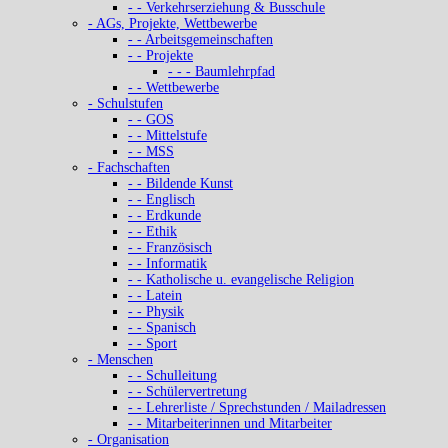
- - Verkehrserziehung & Busschule
- AGs, Projekte, Wettbewerbe
- - Arbeitsgemeinschaften
- - Projekte
- - - Baumlehrpfad
- - Wettbewerbe
- Schulstufen
- - GOS
- - Mittelstufe
- - MSS
- Fachschaften
- - Bildende Kunst
- - Englisch
- - Erdkunde
- - Ethik
- - Französisch
- - Informatik
- - Katholische u. evangelische Religion
- - Latein
- - Physik
- - Spanisch
- - Sport
- Menschen
- - Schulleitung
- - Schülervertretung
- - Lehrerliste / Sprechstunden / Mailadressen
- - Mitarbeiterinnen und Mitarbeiter
- Organisation