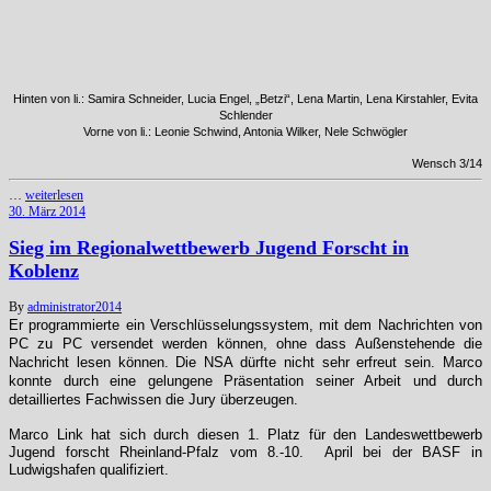
Hinten von li.: Samira Schneider, Lucia Engel, „Betzi“, Lena Martin, Lena Kirstahler, Evita
Schlender
Vorne von li.: Leonie Schwind, Antonia Wilker, Nele Schwögler
Wensch 3/14
…
weiterlesen
30. März 2014
Sieg im Regionalwettbewerb Jugend Forscht in
Koblenz
By
administrator
2014
Er programmierte ein Verschlüsselungssystem, mit dem Nachrichten von
PC zu PC versendet werden können, ohne dass Außenstehende die
Nachricht lesen können. Die NSA dürfte nicht sehr erfreut sein. Marco
konnte durch eine gelungene Präsentation seiner Arbeit und durch
detailliertes Fachwissen die Jury überzeugen.
Marco Link hat sich durch diesen 1. Platz für den Landeswettbewerb
Jugend forscht Rheinland-Pfalz vom 8.-10. April bei der BASF in
Ludwigshafen qualifiziert.