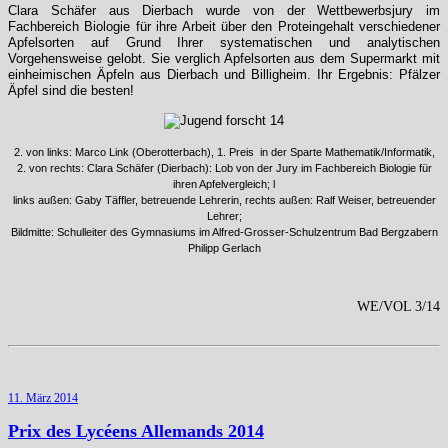
Clara Schäfer aus Dierbach wurde von der Wettbewerbsjury im
Fachbereich Biologie für ihre Arbeit über den Proteingehalt verschiedener
Apfelsorten auf Grund Ihrer systematischen und analytischen
Vorgehensweise gelobt. Sie verglich Apfelsorten aus dem Supermarkt mit
einheimischen Äpfeln aus Dierbach und Billigheim. Ihr Ergebnis: Pfälzer
Äpfel sind die besten!
2. von links: Marco Link (Oberotterbach), 1. Preis in der Sparte Mathematik/Informatik,
2. von rechts: Clara Schäfer (Dierbach): Lob von der Jury im Fachbereich Biologie für
ihren Apfelvergleich; l
links außen: Gaby Täffler, betreuende Lehrerin, rechts außen: Ralf Weiser, betreuender
Lehrer;
Bildmitte: Schulleiter des Gymnasiums im Alfred-Grosser-Schulzentrum Bad Bergzabern
Philipp Gerlach
WE/VOL 3/14
11. März 2014
Prix des Lycéens Allemands 2014