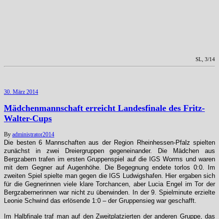
SL, 3/14
30. März 2014
Mädchenmannschaft erreicht Landesfinale des Fritz-
Walter-Cups
By
administrator
2014
Die besten 6 Mannschaften aus der Region Rheinhessen-Pfalz spielten
zunächst in zwei Dreiergruppen gegeneinander. Die Mädchen aus
Bergzabern trafen im ersten Gruppenspiel auf die IGS Worms und waren
mit dem Gegner auf Augenhöhe. Die Begegnung endete torlos 0:0. Im
zweiten Spiel spielte man gegen die IGS Ludwigshafen. Hier ergaben sich
für die Gegnerinnen viele klare Torchancen, aber Lucia Engel im Tor der
Bergzabernerinnen war nicht zu überwinden. In der 9. Spielminute erzielte
Leonie Schwind das erlösende 1:0 – der Gruppensieg war geschafft.
Im Halbfinale traf man auf den Zweitplatzierten der anderen Gruppe, das