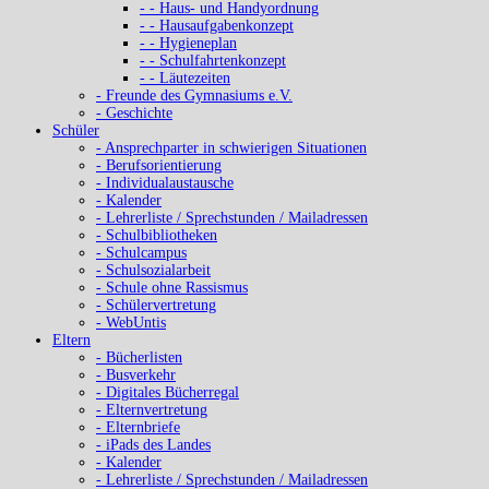
- - Haus- und Handyordnung
- - Hausaufgabenkonzept
- - Hygieneplan
- - Schulfahrtenkonzept
- - Läutezeiten
- Freunde des Gymnasiums e.V.
- Geschichte
Schüler
- Ansprechparter in schwierigen Situationen
- Berufsorientierung
- Individualaustausche
- Kalender
- Lehrerliste / Sprechstunden / Mailadressen
- Schulbibliotheken
- Schulcampus
- Schulsozialarbeit
- Schule ohne Rassismus
- Schülervertretung
- WebUntis
Eltern
- Bücherlisten
- Busverkehr
- Digitales Bücherregal
- Elternvertretung
- Elternbriefe
- iPads des Landes
- Kalender
- Lehrerliste / Sprechstunden / Mailadressen