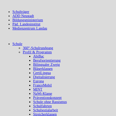
Schulträger
ADD Neustadt
Bildungsministerium
Päd. Landesinstitut
Medienzentrum Landau
Schule
360°-Schulrundgang
Profil & Programm
AbiBac
Berufsorientierung
Bilingualer Zweig
Bläserklassen
CertiLingua
Digitalisierung
Europa
FranceMobil
MINT
NaWi-Klasse
Präventionskonzept
Schule ohne Rassismus
Schulfahrten
Schulsozialarbeit
Streicherklassen