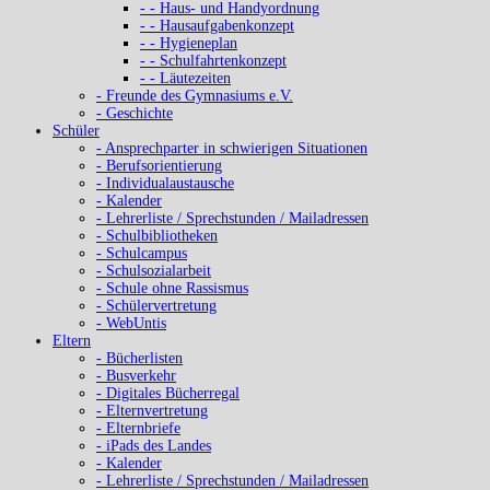
- - Haus- und Handyordnung
- - Hausaufgabenkonzept
- - Hygieneplan
- - Schulfahrtenkonzept
- - Läutezeiten
- Freunde des Gymnasiums e.V.
- Geschichte
Schüler
- Ansprechparter in schwierigen Situationen
- Berufsorientierung
- Individualaustausche
- Kalender
- Lehrerliste / Sprechstunden / Mailadressen
- Schulbibliotheken
- Schulcampus
- Schulsozialarbeit
- Schule ohne Rassismus
- Schülervertretung
- WebUntis
Eltern
- Bücherlisten
- Busverkehr
- Digitales Bücherregal
- Elternvertretung
- Elternbriefe
- iPads des Landes
- Kalender
- Lehrerliste / Sprechstunden / Mailadressen