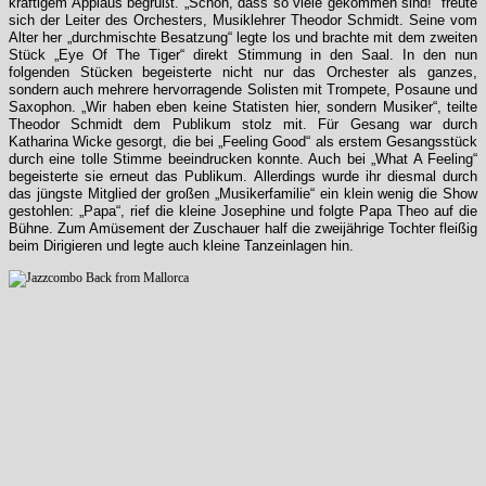
kräftigem Applaus begrüßt. „Schön, dass so viele gekommen sind!“ freute
sich der Leiter des Orchesters, Musiklehrer Theodor Schmidt. Seine vom
Alter her „durchmischte Besatzung“ legte los und brachte mit dem zweiten
Stück „Eye Of The Tiger“ direkt Stimmung in den Saal. In den nun
folgenden Stücken begeisterte nicht nur das Orchester als ganzes,
sondern auch mehrere hervorragende Solisten mit Trompete, Posaune und
Saxophon. „Wir haben eben keine Statisten hier, sondern Musiker“, teilte
Theodor Schmidt dem Publikum stolz mit. Für Gesang war durch
Katharina Wicke gesorgt, die bei „Feeling Good“ als erstem Gesangsstück
durch eine tolle Stimme beeindrucken konnte. Auch bei „What A Feeling“
begeisterte sie erneut das Publikum. Allerdings wurde ihr diesmal durch
das jüngste Mitglied der großen „Musikerfamilie“ ein klein wenig die Show
gestohlen: „Papa“, rief die kleine Josephine und folgte Papa Theo auf die
Bühne. Zum Amüsement der Zuschauer half die zweijährige Tochter fleißig
beim Dirigieren und legte auch kleine Tanzeinlagen hin.