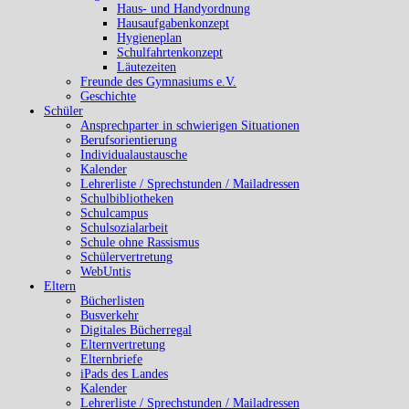
Haus- und Handyordnung
Hausaufgabenkonzept
Hygieneplan
Schulfahrtenkonzept
Läutezeiten
Freunde des Gymnasiums e.V.
Geschichte
Schüler
Ansprechparter in schwierigen Situationen
Berufsorientierung
Individualaustausche
Kalender
Lehrerliste / Sprechstunden / Mailadressen
Schulbibliotheken
Schulcampus
Schulsozialarbeit
Schule ohne Rassismus
Schülervertretung
WebUntis
Eltern
Bücherlisten
Busverkehr
Digitales Bücherregal
Elternvertretung
Elternbriefe
iPads des Landes
Kalender
Lehrerliste / Sprechstunden / Mailadressen