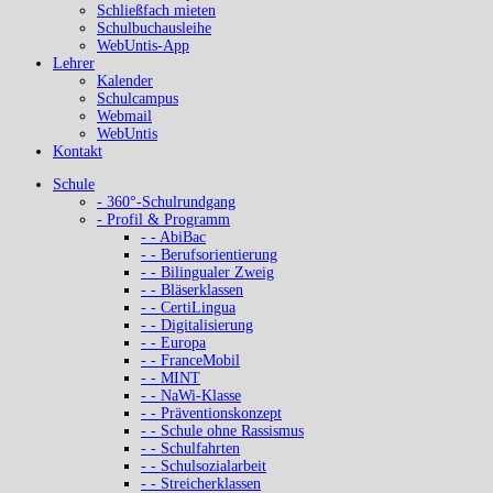
Schließfach mieten
Schulbuchausleihe
WebUntis-App
Lehrer
Kalender
Schulcampus
Webmail
WebUntis
Kontakt
Schule
- 360°-Schulrundgang
- Profil & Programm
- - AbiBac
- - Berufsorientierung
- - Bilingualer Zweig
- - Bläserklassen
- - CertiLingua
- - Digitalisierung
- - Europa
- - FranceMobil
- - MINT
- - NaWi-Klasse
- - Präventionskonzept
- - Schule ohne Rassismus
- - Schulfahrten
- - Schulsozialarbeit
- - Streicherklassen