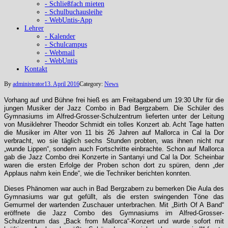
- Schließfach mieten
- Schulbuchausleihe
- WebUntis-App
Lehrer
- Kalender
- Schulcampus
- Webmail
- WebUntis
Kontakt
By
administrator
13. April 2016
Category:
News
Vorhang auf und Bühne frei hieß es am Freitagabend um 19:30 Uhr für die
jungen Musiker der Jazz Combo in Bad Bergzabern. Die Schüler des
Gymnasiums im Alfred-Grosser-Schulzentrum lieferten unter der Leitung
von Musiklehrer Theodor Schmidt ein tolles Konzert ab. Acht Tage hatten
die Musiker im Alter von 11 bis 26 Jahren auf Mallorca in Cal la Dor
verbracht, wo sie täglich sechs Stunden probten, was ihnen nicht nur
„wunde Lippen“, sondern auch Fortschritte einbrachte. Schon auf Mallorca
gab die Jazz Combo drei Konzerte in Santanyi und Cal la Dor. Scheinbar
waren die ersten Erfolge der Proben schon dort zu spüren, denn „der
Applaus nahm kein Ende“, wie die Techniker berichten konnten.
Dieses Phänomen war auch in Bad Bergzabern zu bemerken Die Aula des
Gymnasiums war gut gefüllt, als die ersten swingenden Töne das
Gemurmel der wartenden Zuschauer unterbrachen. Mit „Birth Of A Band“
eröffnete die Jazz Combo des Gymnasiums im Alfred-Grosser-
Schulzentrum das „Back from Mallorca“-Konzert und wurde sofort mit