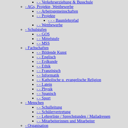
- - Verkehrserziehung & Busschule
- AGs, Projekte, Wettbewerbe
- - Arbeitsgemeinschaften
- - Projekte
- - - Baumlehrpfad
- - Wettbewerbe
- Schulstufen
- - GOS
- - Mittelstufe
- - MSS
- Fachschaften
- - Bildende Kunst
- - Englisch
- - Erdkunde
- - Ethik
- - Französisch
- - Informatik
- - Katholische u. evangelische Religion
- - Latein
- - Physik
- - Spanisch
- - Sport
- Menschen
- - Schulleitung
- - Schülervertretung
- - Lehrerliste / Sprechstunden / Mailadressen
- - Mitarbeiterinnen und Mitarbeiter
- Organisation