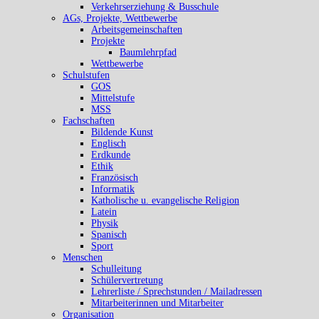
Verkehrserziehung & Busschule
AGs, Projekte, Wettbewerbe
Arbeitsgemeinschaften
Projekte
Baumlehrpfad
Wettbewerbe
Schulstufen
GOS
Mittelstufe
MSS
Fachschaften
Bildende Kunst
Englisch
Erdkunde
Ethik
Französisch
Informatik
Katholische u. evangelische Religion
Latein
Physik
Spanisch
Sport
Menschen
Schulleitung
Schülervertretung
Lehrerliste / Sprechstunden / Mailadressen
Mitarbeiterinnen und Mitarbeiter
Organisation