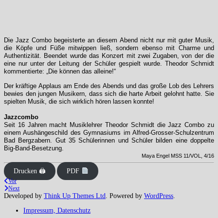
Die Jazz Combo begeisterte an diesem Abend nicht nur mit guter Musik,
die Köpfe und Füße mitwippen ließ, sondern ebenso mit Charme und
Authentizität. Beendet wurde das Konzert mit zwei Zugaben, von der die
eine nur unter der Leitung der Schüler gespielt wurde. Theodor Schmidt
kommentierte: „Die können das alleine!“
Der kräftige Applaus am Ende des Abends und das große Lob des Lehrers
bewies den jungen Musikern, dass sich die harte Arbeit gelohnt hatte. Sie
spielten Musik, die sich wirklich hören lassen konnte!
Jazzcombo
Seit 16 Jahren macht Musiklehrer Theodor Schmidt die Jazz Combo zu
einem Aushängeschild des Gymnasiums im Alfred-Grosser-Schulzentrum
Bad Bergzabern. Gut 35 Schülerinnen und Schüler bilden eine doppelte
Big-Band-Besetzung.
Maya Engel MSS 11/VOL, 4/16
Drucken 🖨
PDF
Vor
Next
Developed by
Think Up Themes Ltd
. Powered by
WordPress
.
Impressum, Datenschutz