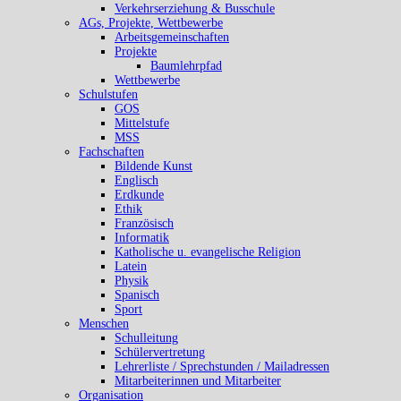
Verkehrserziehung & Busschule
AGs, Projekte, Wettbewerbe
Arbeitsgemeinschaften
Projekte
Baumlehrpfad
Wettbewerbe
Schulstufen
GOS
Mittelstufe
MSS
Fachschaften
Bildende Kunst
Englisch
Erdkunde
Ethik
Französisch
Informatik
Katholische u. evangelische Religion
Latein
Physik
Spanisch
Sport
Menschen
Schulleitung
Schülervertretung
Lehrerliste / Sprechstunden / Mailadressen
Mitarbeiterinnen und Mitarbeiter
Organisation