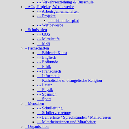
- - Verkehrserziehung & Busschule
- AGs, Projekte, Wettbewerbe
- - Arbeitsgemeinschaften
- - Projekte
- - - Baumlehrpfad
- - Wettbewerbe
- Schulstufen
- - GOS
- - Mittelstufe
- - MSS
- Fachschaften
- - Bildende Kunst
- - Englisch
- - Erdkunde
- - Ethik
- - Französisch
- - Informatik
- - Katholische u. evangelische Religion
- - Latein
- - Physik
- - Spanisch
- - Sport
- Menschen
- - Schulleitung
- - Schülervertretung
- - Lehrerliste / Sprechstunden / Mailadressen
- - Mitarbeiterinnen und Mitarbeiter
- Organisation