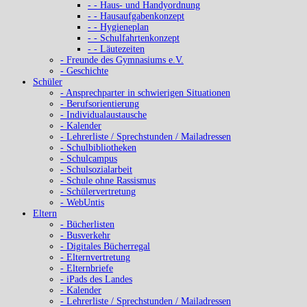
- - Haus- und Handyordnung
- - Hausaufgabenkonzept
- - Hygieneplan
- - Schulfahrtenkonzept
- - Läutezeiten
- Freunde des Gymnasiums e.V.
- Geschichte
Schüler
- Ansprechparter in schwierigen Situationen
- Berufsorientierung
- Individualaustausche
- Kalender
- Lehrerliste / Sprechstunden / Mailadressen
- Schulbibliotheken
- Schulcampus
- Schulsozialarbeit
- Schule ohne Rassismus
- Schülervertretung
- WebUntis
Eltern
- Bücherlisten
- Busverkehr
- Digitales Bücherregal
- Elternvertretung
- Elternbriefe
- iPads des Landes
- Kalender
- Lehrerliste / Sprechstunden / Mailadressen