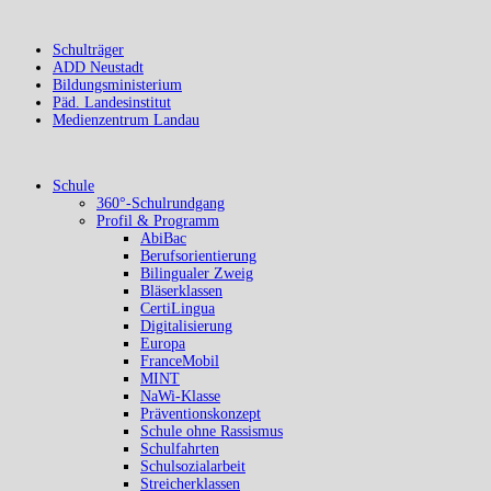
Schulträger
ADD Neustadt
Bildungsministerium
Päd. Landesinstitut
Medienzentrum Landau
Schule
360°-Schulrundgang
Profil & Programm
AbiBac
Berufsorientierung
Bilingualer Zweig
Bläserklassen
CertiLingua
Digitalisierung
Europa
FranceMobil
MINT
NaWi-Klasse
Präventionskonzept
Schule ohne Rassismus
Schulfahrten
Schulsozialarbeit
Streicherklassen