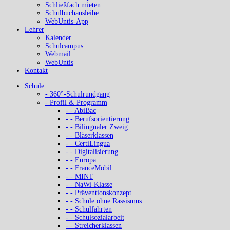
Schließfach mieten
Schulbuchausleihe
WebUntis-App
Lehrer
Kalender
Schulcampus
Webmail
WebUntis
Kontakt
Schule
- 360°-Schulrundgang
- Profil & Programm
- - AbiBac
- - Berufsorientierung
- - Bilingualer Zweig
- - Bläserklassen
- - CertiLingua
- - Digitalisierung
- - Europa
- - FranceMobil
- - MINT
- - NaWi-Klasse
- - Präventionskonzept
- - Schule ohne Rassismus
- - Schulfahrten
- - Schulsozialarbeit
- - Streicherklassen