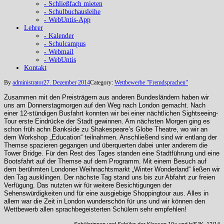
- Schließfach mieten
- Schulbuchausleihe
- WebUntis-App
Lehrer
- Kalender
- Schulcampus
- Webmail
- WebUntis
Kontakt
By
administrator
27. Dezember 2014
Category:
Wettbewerbe "Fremdsprachen"
Zusammen mit den Preisträgern aus anderen Bundesländern haben wir
uns am Donnerstagmorgen auf den Weg nach London gemacht. Nach
einer 12-stündigen Busfahrt konnten wir bei einer nächtlichen Sightseeing-
Tour erste Eindrücke der Stadt gewinnen. Am nächsten Morgen ging es
schon früh achn Bankside zu Shakespeare’s Globe Theatre, wo wir an
dem Workshop „Education“ teilnahmen. Anschließend sind wir entlang der
Themse spazieren gegangen und überquerten dabei unter anderem die
Tower Bridge. Für den Rest des Tages standen eine Stadtführung und eine
Bootsfahrt auf der Themse auf dem Programm. Mit einem Besuch auf
dem berühmten Londoner Weihnachtsmarkt „Winter Wonderland“ ließen wir
den Tag ausklingen. Der nächste Tag stand uns bis zur Abfahrt zur freien
Verfügung. Das nutzten wir für weitere Besichtigungen der
Sehenswürdigkeiten und für eine ausgiebige Shoppingtour aus. Alles in
allem war die Zeit in London wunderschön für uns und wir können den
Wettbewerb allen sprachbegeisterten Schülern sehr empfehlen!