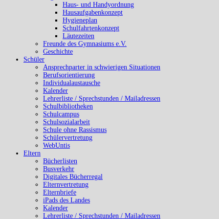
Haus- und Handyordnung
Hausaufgabenkonzept
Hygieneplan
Schulfahrtenkonzept
Läutezeiten
Freunde des Gymnasiums e.V.
Geschichte
Schüler
Ansprechparter in schwierigen Situationen
Berufsorientierung
Individualaustausche
Kalender
Lehrerliste / Sprechstunden / Mailadressen
Schulbibliotheken
Schulcampus
Schulsozialarbeit
Schule ohne Rassismus
Schülervertretung
WebUntis
Eltern
Bücherlisten
Busverkehr
Digitales Bücherregal
Elternvertretung
Elternbriefe
iPads des Landes
Kalender
Lehrerliste / Sprechstunden / Mailadressen