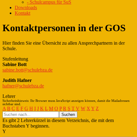
- Schulcampus für SuS
Downloads
Kontakt
Kontaktpersonen in der GOS
Hier finden Sie eine Übersicht zu allen Ansprechpartnern in der
Schule.
Stufenleitung
Sabine Bott
sabine.bott@schulebza.de
Judith Hafner
hafner@schulebza.de
Lehrer
Sicherheitshinweis: Ihr Browser muss JavaScript anzeigen können, damit die Mailadressen
sichtbar sind.
A
B
C
E
F
G
H
I
J
K
L
M
O
P
R
S
T
V
W
X
Y
Z
Es gibt 2 Lehrerkürzel in diesem Verzeichnis, die mit dem
Buchstaben Y beginnen.
Y