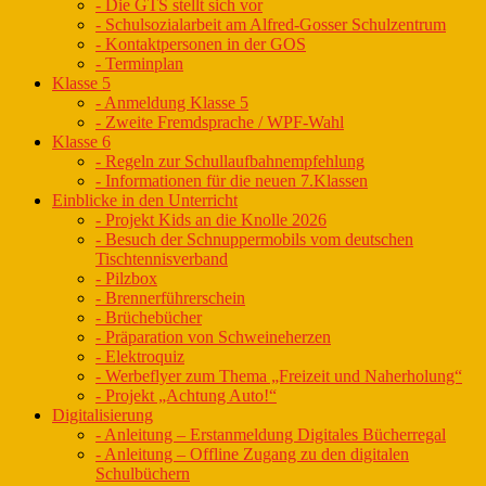
- Die GTS stellt sich vor
- Schulsozialarbeit am Alfred-Gosser Schulzentrum
- Kontaktpersonen in der GOS
- Terminplan
Klasse 5
- Anmeldung Klasse 5
- Zweite Fremdsprache / WPF-Wahl
Klasse 6
- Regeln zur Schullaufbahnempfehlung
- Informationen für die neuen 7.Klassen
Einblicke in den Unterricht
- Projekt Kids an die Knolle 2026
- Besuch der Schnuppermobils vom deutschen
Tischtennisverband
- Pilzbox
- Brennerführerschein
- Brüchebücher
- Präparation von Schweineherzen
- Elektroquiz
- Werbeflyer zum Thema „Freizeit und Naherholung“
- Projekt „Achtung Auto!“
Digitalisierung
- Anleitung – Erstanmeldung Digitales Bücherregal
- Anleitung – Offline Zugang zu den digitalen
Schulbüchern