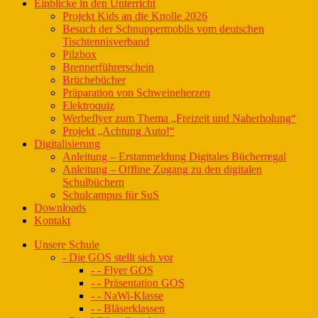
Einblicke in den Unterricht
Projekt Kids an die Knolle 2026
Besuch der Schnuppermobils vom deutschen
Tischtennisverband
Pilzbox
Brennerführerschein
Brüchebücher
Präparation von Schweineherzen
Elektroquiz
Werbeflyer zum Thema „Freizeit und Naherholung“
Projekt „Achtung Auto!“
Digitalisierung
Anleitung – Erstanmeldung Digitales Bücherregal
Anleitung – Offline Zugang zu den digitalen
Schulbüchern
Schulcampus für SuS
Downloads
Kontakt
Unsere Schule
- Die GOS stellt sich vor
- - Flyer GOS
- - Präsentation GOS
- - NaWi-Klasse
- - Bläserklassen