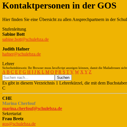
Kontaktpersonen in der GOS
Hier finden Sie eine Übersicht zu allen Ansprechpartnern in der Schul
Stufenleitung
Sabine Bott
sabine.bott@schulebza.de
Judith Hafner
hafner@schulebza.de
Lehrer
Sicherheitshinweis: Ihr Browser muss JavaScript anzeigen können, damit die Mailadressen sicht
A
B
C
E
F
G
H
I
J
K
L
M
O
P
R
S
T
V
W
X
Y
Z
Es gibt in diesem Verzeichnis 1 Lehrerkürzel, die mit dem Buchstabe
C
CHE
Marina Cherfouf
marina.cherfouf@schulebza.de
Sekretariat
Frau Bretz
gos@schulebza.de