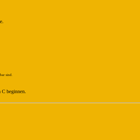
e.
bar sind.
n C beginnen.