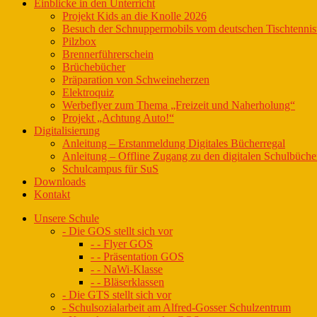
Einblicke in den Unterricht
Projekt Kids an die Knolle 2026
Besuch der Schnuppermobils vom deutschen Tischtenni
Pilzbox
Brennerführerschein
Brüchebücher
Präparation von Schweineherzen
Elektroquiz
Werbeflyer zum Thema „Freizeit und Naherholung“
Projekt „Achtung Auto!“
Digitalisierung
Anleitung – Erstanmeldung Digitales Bücherregal
Anleitung – Offline Zugang zu den digitalen Schulbüche
Schulcampus für SuS
Downloads
Kontakt
Unsere Schule
- Die GOS stellt sich vor
- - Flyer GOS
- - Präsentation GOS
- - NaWi-Klasse
- - Bläserklassen
- Die GTS stellt sich vor
- Schulsozialarbeit am Alfred-Gosser Schulzentrum