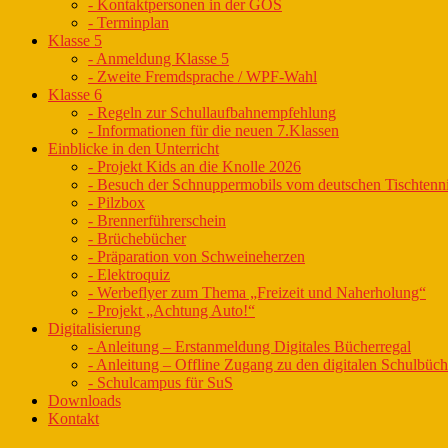
- Kontaktpersonen in der GOS
- Terminplan
Klasse 5
- Anmeldung Klasse 5
- Zweite Fremdsprache / WPF-Wahl
Klasse 6
- Regeln zur Schullaufbahnempfehlung
- Informationen für die neuen 7.Klassen
Einblicke in den Unterricht
- Projekt Kids an die Knolle 2026
- Besuch der Schnuppermobils vom deutschen Tischtenn
- Pilzbox
- Brennerführerschein
- Brüchebücher
- Präparation von Schweineherzen
- Elektroquiz
- Werbeflyer zum Thema „Freizeit und Naherholung“
- Projekt „Achtung Auto!“
Digitalisierung
- Anleitung – Erstanmeldung Digitales Bücherregal
- Anleitung – Offline Zugang zu den digitalen Schulbüc
- Schulcampus für SuS
Downloads
Kontakt