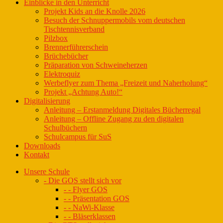
Einblicke in den Unterricht
Projekt Kids an die Knolle 2026
Besuch der Schnuppermobils vom deutschen
Tischtennisverband
Pilzbox
Brennerführerschein
Brüchebücher
Präparation von Schweineherzen
Elektroquiz
Werbeflyer zum Thema „Freizeit und Naherholung“
Projekt „Achtung Auto!“
Digitalisierung
Anleitung – Erstanmeldung Digitales Bücherregal
Anleitung – Offline Zugang zu den digitalen
Schulbüchern
Schulcampus für SuS
Downloads
Kontakt
Unsere Schule
- Die GOS stellt sich vor
- - Flyer GOS
- - Präsentation GOS
- - NaWi-Klasse
- - Bläserklassen