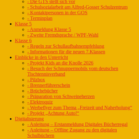
- Die GTS stellt sich vor
- Schulsozialarbeit am Alfred-Gosser Schulzentrum
- Kontaktpersonen in der GOS
- Terminplan
Klasse 5
- Anmeldung Klasse 5
- Zweite Fremdsprache / WPF-Wahl
Klasse 6
- Regeln zur Schullaufbahnempfehlung
- Informationen für die neuen 7.Klassen
Einblicke in den Unterricht
- Projekt Kids an die Knolle 2026
- Besuch der Schnuppermobils vom deutschen
Tischtennisverband
- Pilzbox
- Brennerführerschein
- Brüchebücher
- Präparation von Schweineherzen
- Elektroquiz
- Werbeflyer zum Thema „Freizeit und Naherholung“
- Projekt „Achtung Auto!“
Digitalisierung
- Anleitung – Erstanmeldung Digitales Bücherregal
- Anleitung – Offline Zugang zu den digitalen
Schulbüchern