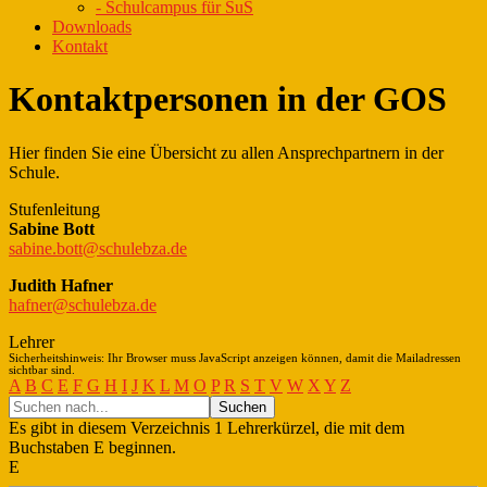
- Schulcampus für SuS
Downloads
Kontakt
Kontaktpersonen in der GOS
Hier finden Sie eine Übersicht zu allen Ansprechpartnern in der
Schule.
Stufenleitung
Sabine Bott
sabine.bott@schulebza.de
Judith Hafner
hafner@schulebza.de
Lehrer
Sicherheitshinweis: Ihr Browser muss JavaScript anzeigen können, damit die Mailadressen
sichtbar sind.
A
B
C
E
F
G
H
I
J
K
L
M
O
P
R
S
T
V
W
X
Y
Z
Es gibt in diesem Verzeichnis 1 Lehrerkürzel, die mit dem
Buchstaben E beginnen.
E