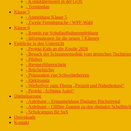
- Kontaktpersonen in der GOS
- Terminplan
Klasse 5
- Anmeldung Klasse 5
- Zweite Fremdsprache / WPF-Wahl
Klasse 6
- Regeln zur Schullaufbahnempfehlung
- Informationen für die neuen 7.Klassen
Einblicke in den Unterricht
- Projekt Kids an die Knolle 2026
- Besuch der Schnuppermobils vom deutschen Tischtenn
- Pilzbox
- Brennerführerschein
- Brüchebücher
- Präparation von Schweineherzen
- Elektroquiz
- Werbeflyer zum Thema „Freizeit und Naherholung“
- Projekt „Achtung Auto!“
Digitalisierung
- Anleitung – Erstanmeldung Digitales Bücherregal
- Anleitung – Offline Zugang zu den digitalen Schulbüc
- Schulcampus für SuS
Downloads
Kontakt