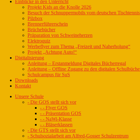
Einblicke in den Unterricht
Projekt Kids an die Knolle 2026
Besuch der Schnuppermobils vom deutschen Tischtenni
Pilzbox
Brennerführerschein
Brüchebücher
Präparation von Schweineherzen
Elektroquiz
Werbeflyer zum Thema „Freizeit und Naherholung“
Projekt „Achtung Auto!“
Digitalisierung
Anleitung – Erstanmeldung Digitales Bücherregal
Anleitung – Offline Zugang zu den digitalen Schulbüche
Schulcampus für SuS
Downloads
Kontakt
Unsere Schule
- Die GOS stellt sich vor
- - Flyer GOS
- - Präsentation GOS
- - NaWi-Klasse
- - Bläserklassen
- Die GTS stellt sich vor
- Schulsozialarbeit am Alfred-Gosser Schulzentrum